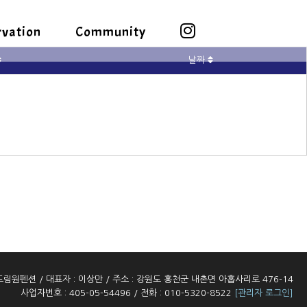
rvation
Community
날짜
드림원펜션
/ 대표자 :
이상만
/
주소 :
강원도 홍천군 내촌면 아홉사리로 476-14
사업자번호 :
405-05-54496
/
전화 :
010-5320-8522
[관리자 로그인]