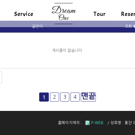
Dream
Service
Tour
Rese
One
글쓴이
조회
게시물이 없습니다.
맨끝
2
3
4
1
홈페이지제작 :
/
상호명 :
홍천 