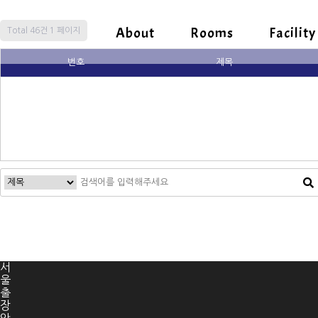
About
Rooms
Facility
Total 46건
1 페이지
번호
제목
서
울
출
장